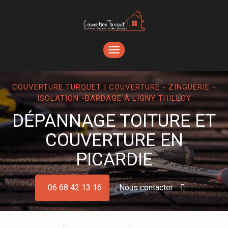
TOGGLE
NAVIGATION
COUVERTURE TURQUET | COUVERTURE - ZINGUERIE -
ISOLATION -BARDAGE À LIGNY THILLOY
DÉPANNAGE TOITURE ET
COUVERTURE EN
PICARDIE
06 68 42 13 16
Nous contacter