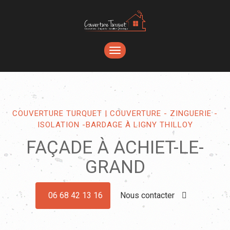
TOGGLE
NAVIGATION
COUVERTURE TURQUET | COUVERTURE - ZINGUERIE -
ISOLATION -BARDAGE À LIGNY THILLOY
FAÇADE À ACHIET-LE-
GRAND
06 68 42 13 16
Nous contacter