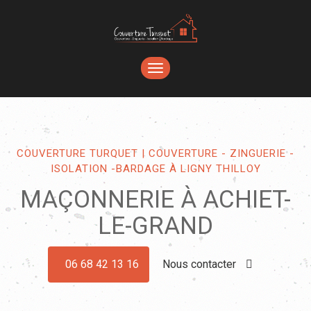
TOGGLE
NAVIGATION
COUVERTURE TURQUET | COUVERTURE - ZINGUERIE -
ISOLATION -BARDAGE À LIGNY THILLOY
MAÇONNERIE À ACHIET-
LE-GRAND
06 68 42 13 16
Nous contacter